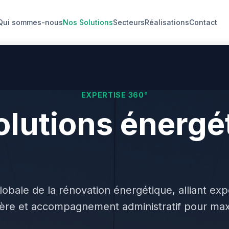
Qui sommes-nous
Nos Solutions
Secteurs
Réalisations
Contact
EXPERTISE 360°
olutions énergé
nçues pour le 
bale de la rénovation énergétique, alliant exp
cière et accompagnement administratif pour max