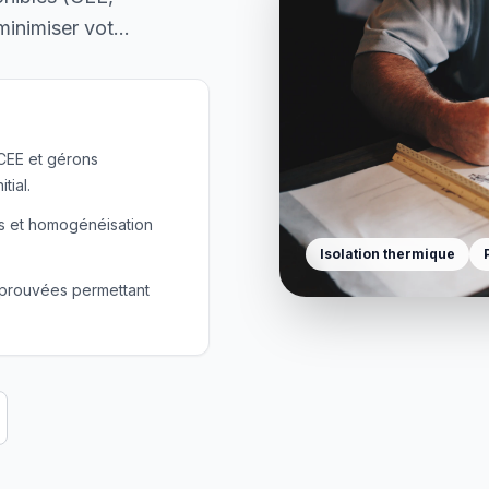
inimiser vot
...
CEE et gérons
tial.
s et homogénéisation
Isolation thermique
éprouvées permettant