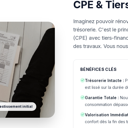
CPE & Tie
Imaginez pouvoir rénove
trésorerie. C'est le pr
(CPE) avec tiers-fina
des travaux. Vous nous
BÉNÉFICES CLÉS
Trésorerie Intacte
:
P
est lissé sur la durée d
Garantie Totale
:
Nous
consommation dépasse l
estissement initial
Valorisation Immédia
confort dès la fin des 