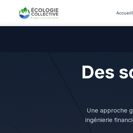
Accueil
Des s
co
Une approche glo
ingénierie finan